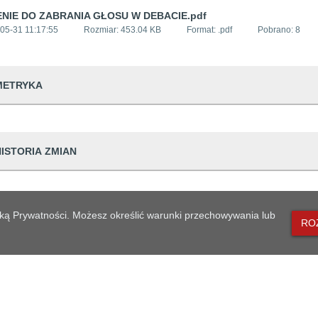
NIE DO ZABRANIA GŁOSU W DEBACIE.pdf
05-31 11:17:55
Rozmiar:
453.04 KB
Format: .
pdf
Pobrano:
8
METRYKA
dwiedzin
195
HISTORIA ZMIAN
udostępniający informację
Gmina Zblewo
prowadzająca informację
Adam Gilla
Dane osoby zmieniającej
lityką Prywatności. Możesz określić warunki przechowywania lub
dpowiedzialna
Aneta Osowska
RO
ian
31 11:17:55
Adam Gilla
generowania
2024-05-31 10:5
likacji
2024-05-31 11:1
MAPA STRONY
eniesienia do archiwum
Brak danych