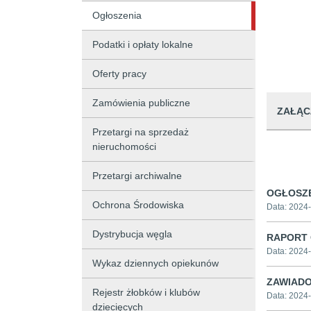
Ogłoszenia
Podatki i opłaty lokalne
Oferty pracy
Zamówienia publiczne
ZAŁĄC
Przetargi na sprzedaż
nieruchomości
Przetargi archiwalne
OGŁOSZE
Ochrona Środowiska
Data:
2024-
Dystrybucja węgla
RAPORT 
Data:
2024-
Wykaz dziennych opiekunów
ZAWIADO
Rejestr żłobków i klubów
Data:
2024-
dziecięcych