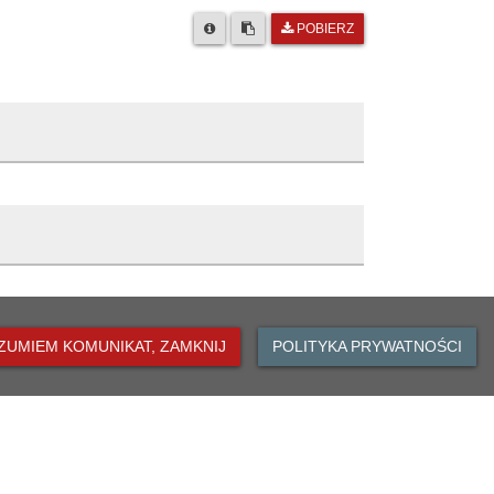
POBIERZ
Opis zmiany
ZUMIEM KOMUNIKAT, ZAMKNIJ
POLITYKA PRYWATNOŚCI
Publikacja artykułu
7:30
7:55
DO GÓRY