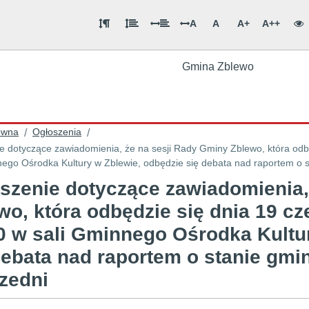
A
A
A+
A++
Gmina Zblewo
ówna
Ogłoszenia
/
/
e dotyczące zawiadomienia, że na sesji Rady Gminy Zblewo, która odbę
nego Ośrodka Kultury w Zblewie, odbędzie się debata nad raportem o 
szenie dotyczące zawiadomienia,
wo, która odbędzie się dnia 19 cz
0 w sali Gminnego Ośrodka Kultu
debata nad raportem o stanie gmi
zedni